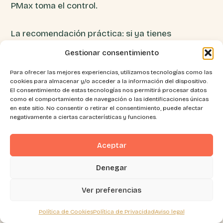
PMax toma el control.
La recomendación práctica: si ya tienes
campañas de Search bien estructuradas, usa los
Gestionar consentimiento
temas de búsqueda con moderación y monitoriza
Para ofrecer las mejores experiencias, utilizamos tecnologías como las
activamente el Search Impression Share de tus
cookies para almacenar y/o acceder a la información del dispositivo.
El consentimiento de estas tecnologías nos permitirá procesar datos
campañas existentes.
como el comportamiento de navegación o las identificaciones únicas
en este sitio. No consentir o retirar el consentimiento, puede afectar
negativamente a ciertas características y funciones.
El modo de alto valor para
Aceptar
adquisición de nuevos clientes
Denegar
Esta función, consolidada en 2025, permite
Ver preferencias
configurar PMax para priorizar específicamente
la captación de nuevos clientes, con un objetivo
Política de Cookies
Política de Privacidad
Aviso legal
de CPA diferenciado para nuevos clientes vs.