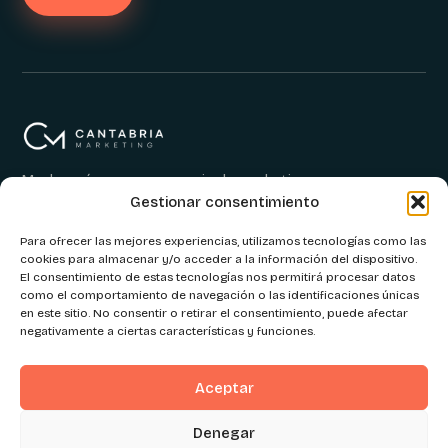
Mucho más que una agencia de marketing
Gestionar consentimiento
digital.
Para ofrecer las mejores experiencias, utilizamos tecnologías como las
cookies para almacenar y/o acceder a la información del dispositivo.
El consentimiento de estas tecnologías nos permitirá procesar datos
como el comportamiento de navegación o las identificaciones únicas
en este sitio. No consentir o retirar el consentimiento, puede afectar
EXPLORA
CONTÁCTANOS
negativamente a ciertas características y funciones.
Servicios
+34 617 273 785
Aceptar
Contacto
info@cantabria.marketing
Blog
Av. de la Cerrada, 10
Denegar
39600 Maliaño, Cantabria