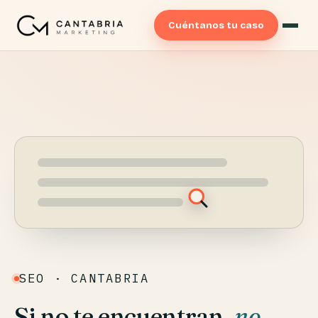
Cuéntanos tu caso
SEO · CANTABRIA
Si no te encuentran,
no